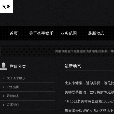
首页
关于杏宇娱乐
业务范围
最新动态
阿森纳将在下轮英超前为食物银行募捐...
韩联参：朝鲜
最新动态
栏目分类
关于杏宇娱乐
比安卡慵懒，近似露臀，嗅见比
业务范围
美德联手推动，世行将解除延续
最新动态
4月16日老凤祥黄金价格1005元
联系我们
想养出受欢迎的女儿? 这些话