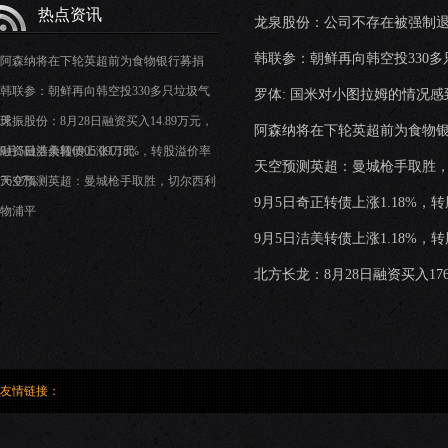
热点资讯
龙泉股份：公司不存在被强制
韩联参：朝鲜再向韩空投330
阿森纳将在下轮英超前为食物银行募捐
韩联参：朝鲜再向韩空投330多只垃圾气
罗体: 国米对小图拉姆的情况感
球
天振股份：8月28日融资买入14.89万元，
阿森纳将在下轮英超前为食物
融资融券余额6905.09万元
9月5日洁美转债上涨1.18%，转股溢价率
天空预测英超：曼城枪手取胜
76.07%
天空预测英超：曼城枪手取胜，切尔西利
9月5日奇正转债上涨1.18%，转股
物浦平
9月5日洁美转债上涨1.18%，转股
北方长龙：8月28日融资买入176
友情链接：