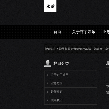
首页
关于杏宇娱乐
业
阿森纳将在下轮英超前为食物银行募捐...
韩联参：朝鲜再向韩
栏目分类
关于杏宇娱乐
业务范围
本
最新动态
额
联系我们