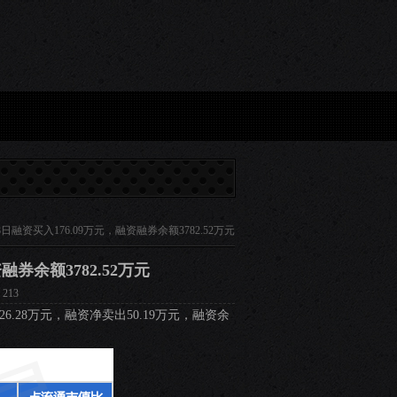
9万元...
9月5日洁美转债上涨1.18%，转股溢价率76.07%...
天空预测英超：曼城枪手取
日融资买入176.09万元，融资融券余额3782.52万元
融券余额3782.52万元
213
26.28万元，融资净卖出50.19万元，融资余