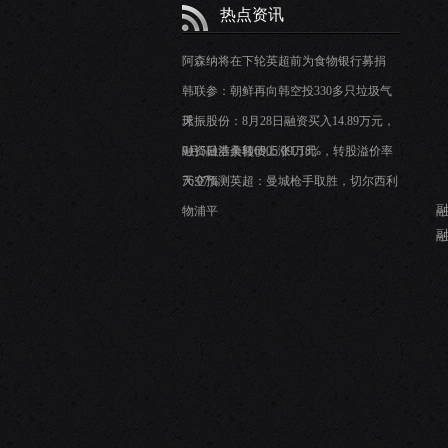
热点资讯
阿森纳将在下轮英超前为食物银行募捐
韩联参：朝鲜再向韩空投330多只垃圾气
球
天振股份：8月28日融资买入14.89万元，
融资融券余额6905.09万元
9月5日洁美转债上涨1.18%，转股溢价率
76.07%
天空预测英超：曼城枪手取胜，切尔西利
物浦平
融