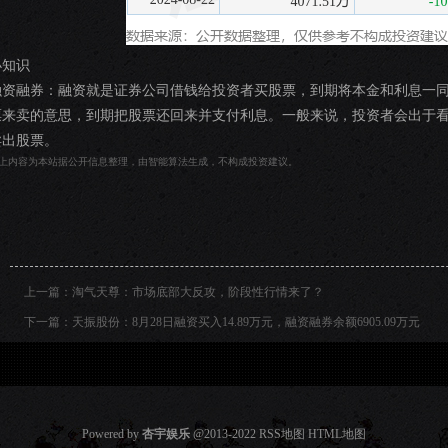
小知识
融资融券：融资就是证券公司借钱给投资者买股票，到期将本金和利息一
票来卖的意思，到期把股票还回来并支付利息。一般来说，投资者会出于
卖出股票。
上内容为本站据公开信息整理，由智能算法生成，不构成投资建议。
上一篇：
淘气天尊：市场底部大反攻，阶段性行情来了？
下一篇：
天振股份：8月28日融资买入14.89万元，融资融券余额6905.09万元
Powered by
杏宇娱乐
@2013-2022
RSS地图
HTML地图