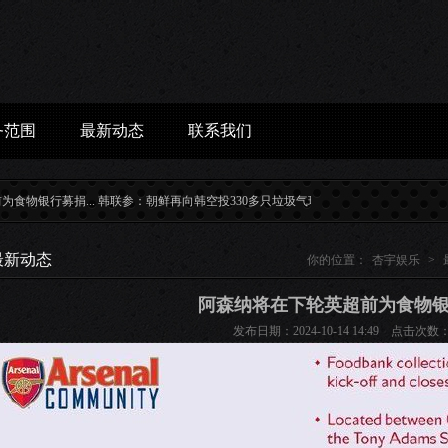
务范围
最新动态
联系我们
捐...
韩联参：朝鲜再向韩空投330多只垃圾气球...
天振股份：8月28日融资买入14.8
最新动态
你的位置：
杏宇娱乐
>
阿森纳将在下轮英超前为食物
发布日期：2024-10-14 14:49 点击次数：