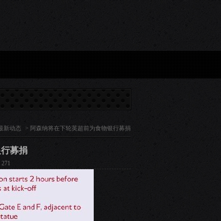
9万元，融资融券余额6905.09万元...
9月5日洁美转债上涨1.18%，转股溢价率76.07%...
最新动态
> 阿森纳将在下轮英超前为食物银行募捐
银行募捐
271