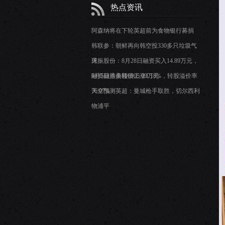
热点资讯
阿森纳将在下轮英超前为食物银行募捐
韩联参：朝鲜再向韩空投330多只垃圾气
球
天振股份：8月28日融资买入14.89万元，
融资融券余额6905.09万元
9月5日洁美转债上涨1.18%，转股溢价率
76.07%
天空预测英超：曼城枪手取胜，切尔西利
物浦平