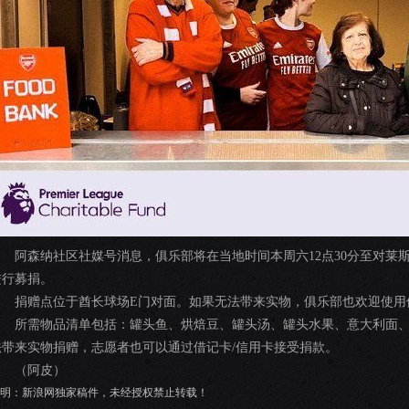
阿森纳社区社媒号消息，俱乐部将在当地时间本周六12点30分至对莱
进行募捐。
捐赠点位于酋长球场E门对面。如果无法带来实物，俱乐部也欢迎使用
所需物品清单包括：罐头鱼、烘焙豆、罐头汤、罐头水果、意大利面、
法带来实物捐赠，志愿者也可以通过借记卡/信用卡接受捐款。
（阿皮）
明：新浪网独家稿件，未经授权禁止转载！