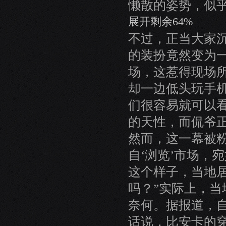
懒散的姿势，似
展开剩余64%
不过，正当大家
的装扮竟然变为一
场，这惹得现场
却一边低头玩手
们很容易就可以
的天性，而侃爷
然而，这一幕被
自‘浏览’市场，
这个样子，当地
吗？”实际上，
奈何。据报道，自
话说，比安卡的