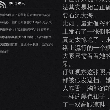
热点资讯
法其实是相当正
要石沉大海。
阿森纳将在下轮英超前为食物银行募捐
比如，最近侃爷
韩联参：朝鲜再向韩空投330多只垃圾气
球
天振股份：8月28日融资买入14.89万元，
上发布了一张侧
融资融券余额6905.09万元
9月5日洁美转债上涨1.18%，转股溢价率
真是太惊艳了，
76.07%
天空预测英超：曼城枪手取胜，切尔西利
络上流行的一个
物浦平
大家只需看看她
呆。
仔细观察这张照
部被假发遮挡。
人咋舌，胸部的
一样的黑色裙子
了一双高跟凉鞋。