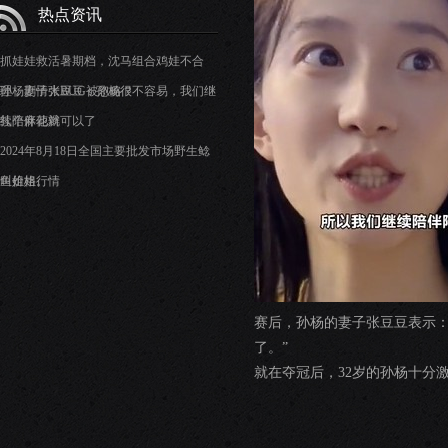
热点资讯
抓娃娃救活暑期档，沈马组合鸡娃不合
理，剧情大BUG被忽略？
孙杨妻子张豆豆：孙杨很不容易，我们继
续陪伴他就可以了
扎个麻花辫
2024年8月18日全国主要批发市场野生鲶
鱼价格行情
叫姐姐。
赛后，孙杨的妻子张豆豆表示：
了。”
就在夺冠后，32岁的孙杨十分