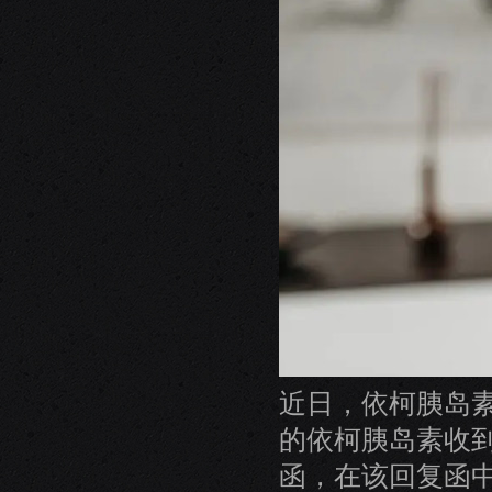
近日，依柯胰岛
的依柯胰岛素收到
函，在该回复函中