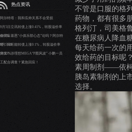
热点资讯
不管是口服的格列
药物，都有很多朋
阿尔特塔：我和瓜帅关系不会受损
格列汀，司美格
9月5日立讯转债上涨0.41%，转股溢价率
69.9%
会回应基恩“小俱乐部心态”论吗？阿尔特
在糖尿病人降血
塔：NO
9月5日旺能转债上涨0.1%，转股溢价率
每天给药一次的
19.53%
突发！涉理想MEGA“P图风波” 小鹏一员
效给药的目标呢？
工配合调查？紧急回应！
素周制剂——依
胰岛素制剂的上
选择。